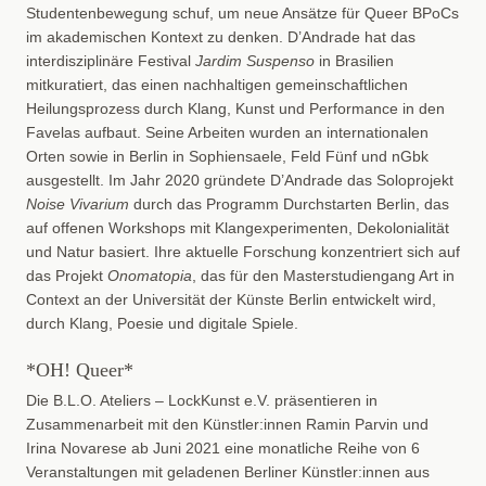
Studentenbewegung schuf, um neue Ansätze für Queer BPoCs
im akademischen Kontext zu denken. D’Andrade hat das
interdisziplinäre Festival
Jardim Suspenso
in Brasilien
mitkuratiert, das einen nachhaltigen gemeinschaftlichen
Heilungsprozess durch Klang, Kunst und Performance in den
Favelas aufbaut. Seine Arbeiten wurden an internationalen
Orten sowie in Berlin in Sophiensaele, Feld Fünf und nGbk
ausgestellt. Im Jahr 2020 gründete D’Andrade das Soloprojekt
Noise Vivarium
durch das Programm Durchstarten Berlin, das
auf offenen Workshops mit Klangexperimenten, Dekolonialität
und Natur basiert. Ihre aktuelle Forschung konzentriert sich auf
das Projekt
Onomatopia
, das für den Masterstudiengang Art in
Context an der Universität der Künste Berlin entwickelt wird,
durch Klang, Poesie und digitale Spiele.
*OH! Queer*
Die B.L.O. Ateliers – LockKunst e.V. präsentieren in
Zusammenarbeit mit den Künstler:innen Ramin Parvin und
Irina Novarese ab Juni 2021 eine monatliche Reihe von 6
Veranstaltungen mit geladenen Berliner Künstler:innen aus