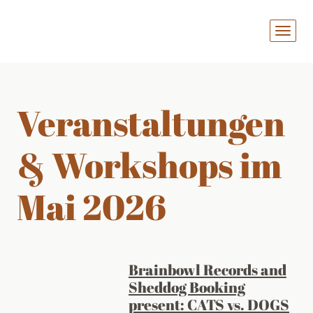
MENÜ
AUFKL
Veranstaltungen
& Workshops im
Mai 2026
Brainbowl Records and
Sheddog Booking
present: CATS vs. DOGS