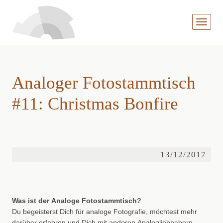
MENÜ
AUFKL
Analoger Fotostammtisch
#11: Christmas Bonfire
13/12/2017
Was ist der Analoge Fotostammtisch?
Du begeisterst Dich für analoge Fotografie, möchtest mehr
darüber erfahren und Dich mit anderen Analogliebhabern