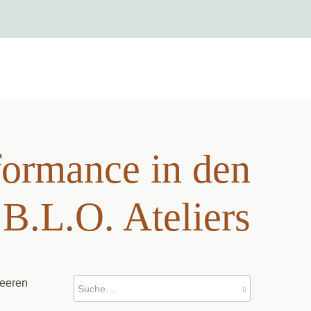
erformance in den
...
formance in den
B.L.O. Ateliers
ueeren