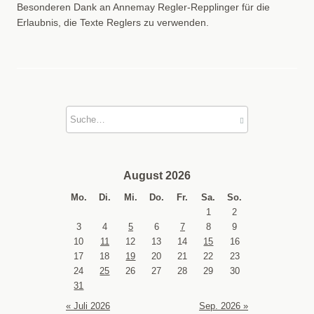
Besonderen Dank an Annemay Regler-Repplinger für die
Erlaubnis, die Texte Reglers zu verwenden
.
August 2026
Mo.
Di.
Mi.
Do.
Fr.
Sa.
So.
1
2
3
4
5
6
7
8
9
10
11
12
13
14
15
16
17
18
19
20
21
22
23
24
25
26
27
28
29
30
31
« Juli 2026
Sep. 2026 »