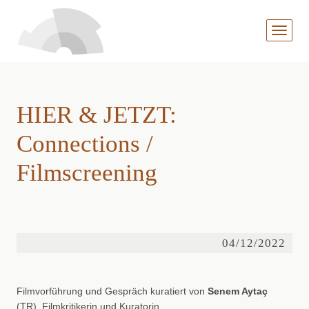
MENÜ
AUFKL
HIER & JETZT:
Connections /
Filmscreening
04/12/2022
Filmvorführung und Gespräch kuratiert von
Senem Aytaç
(TR), Filmkritikerin und Kuratorin.