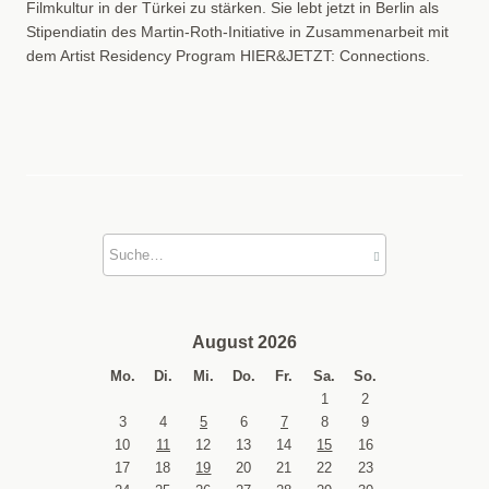
Filmkultur in der Türkei zu stärken. Sie lebt jetzt in Berlin als
Stipendiatin des Martin-Roth-Initiative in Zusammenarbeit mit
dem Artist Residency Program HIER&JETZT: Connections.
August 2026
Mo.
Di.
Mi.
Do.
Fr.
Sa.
So.
1
2
3
4
5
6
7
8
9
10
11
12
13
14
15
16
17
18
19
20
21
22
23