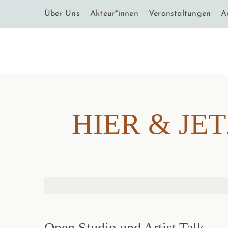
Über Uns
Akteur*innen
Veranstaltungen
A
HIER & JET
HIER & JET
Open Studio und Artist Talk