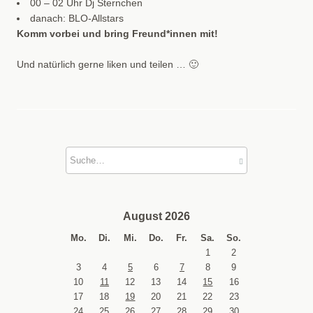
00 – 02 Uhr Dj Sternchen
danach: BLO-Allstars
Komm vorbei und bring Freund*innen mit!
Und natürlich gerne liken und teilen … 🙂
August 2026
Mo.
Di.
Mi.
Do.
Fr.
Sa.
So.
1
2
3
4
5
6
7
8
9
10
11
12
13
14
15
16
17
18
19
20
21
22
23
24
25
26
27
28
29
30