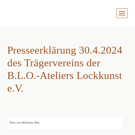
MENÜ
AUFKL
Presse­erklärung 30.4.2024
des Träger­vereins der
B.L.O.-Ateliers Lockkunst
e.V.
Foto von ©Sabine Alex