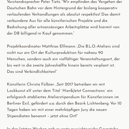
Vorstandssprecher Peter Tietz: “Wir empfinden das Vorgehen der
Deutschen Bahn vor dem Hintergrund der bislang kooperativ
verlaufenden Verhandlungen als absolut respektlos! Das damit
verbundene Aus für alle künstlerischen Projekte und die
Bedrohung aller ortsansässigen Arbeitsplätze wird hiermit von
der DB billigend in Kauf genommen.“
Projektkoordinator Matthias Elfmann: „Die B.L.O.-Ateliers sind
nicht nur ein Ort der Kulturproduktion für nahezu 90
Menschen, sondern auch ein vielfältiger Veranstaltungsort, der
bis weit in die zweite Jahreshälfte hinein bereits verplant ist.
Das sind Verbindlichkeiten!“
Künstlerin Christa Fülbier: „Seit 2017 betreiben wir mit
Lockkunst e.V. unter dem Titel `Hier&Jetzt Connections´ ein
erfolgreich etabliertes Atelierstipendium für Künstler:innen im
Berliner Exil, gefördert u.a. durch den Bezirk Lichtenberg. Vor 10
Tagen haben wir mit einer mehrköpfigen Jury die neuen
Stipendiaten benannt – jetzt ohne Ort!“