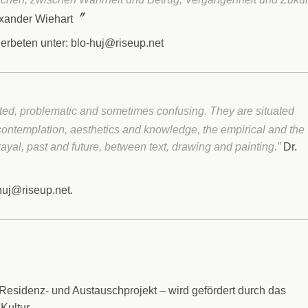
exander Wiehart
rbeten unter: blo-huj@riseup.net
ifaceted, problematic and sometimes confusing. They are situated
contemplation, aesthetics and knowledge, the empirical and the
yal, past and future, between text, drawing and painting.”
Dr.
-huj@riseup.net.
idenz- und Austauschprojekt – wird gefördert durch das
Kultur.