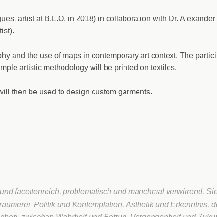
uest artist at B.L.O. in 2018) in collaboration with Dr. Alexander
ist).
phy and the use of maps in contemporary art context. The partic
ple artistic methodology will be printed on textiles.
s will then be used to design custom garments.
- und facettenreich, problematisch und manchmal verwirrend. Si
räumerei, Politik und Kontemplation, Ästhetik und Erkenntnis, 
hen, zwischen Wahrheit und Betrug, Vergangenheit und Zukun