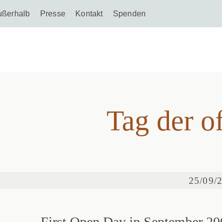
ußerhalb
Presse
Kontakt
Spenden
Tag der o
Tag der o
25/09/
First Open Day in September 20