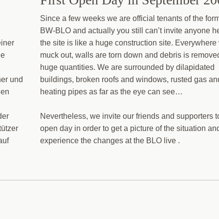
Since a few weeks we are official tenants of the for
BW-BLO and actually you still can’t invite anyone h
iner
the site is like a huge construction site. Everywhere
de
muck out, walls are torn down and debris is removed
huge quantities. We are surrounded by dilapidated
her und
buildings, broken roofs and windows, rusted gas an
gen
heating pipes as far as the eye can see…
der
Nevertheless, we invite our friends and supporters t
tützer
open day in order to get a picture of the situation an
auf
experience the changes at the BLO live .