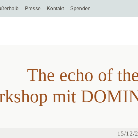
ußerhalb
Presse
Kontakt
Spenden
The echo of the
The echo of the
rkshop mit DOM
15/12/