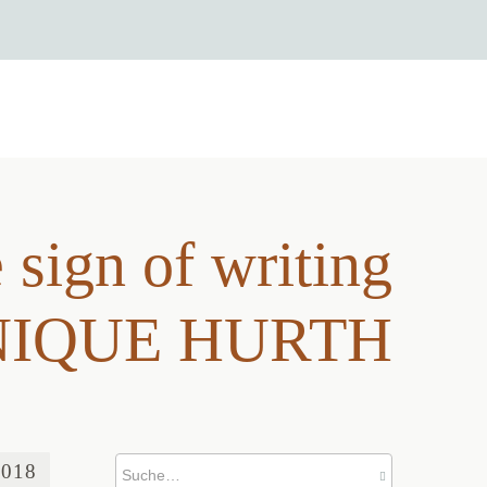
 sign of writing
...
 sign of writing
INIQUE HURTH
2018