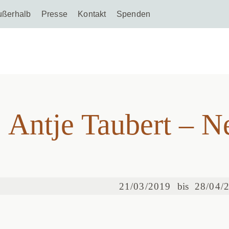
ußerhalb
Presse
Kontakt
Spenden
Antje Taubert – N
Antje Taubert – N
21/03/2019
bis
28/04/